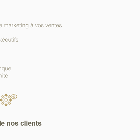
re marketing à vos ventes
xécutifs
anque
nité
e nos clients