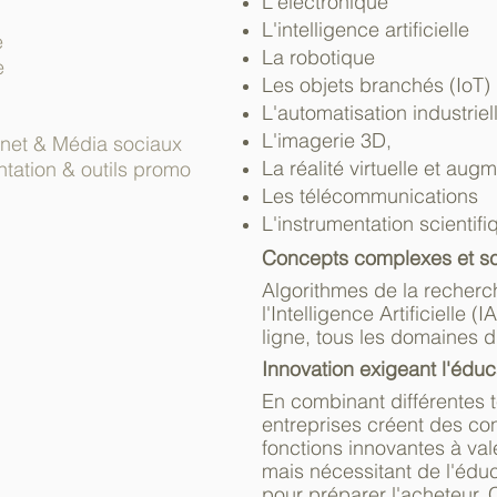
L'électronique
L'intelligence artificielle
e
La robotique
e
Les objets branchés (IoT)
L'automatisation industriel
L'imagerie 3D,
ernet & Média sociaux
La réalité virtuelle et aug
tation & outils promo
Les télécommunications
L'instrumentation scientifi
Concepts complexes et sc
Algorithmes de la recherc
l'Intelligence Artificielle (
ligne, tous les domaines d
Innovation exigeant l'édu
En combinant différentes 
entreprises créent des c
fonctions innovantes à vale
mais nécessitant de l'éduc
pour préparer l'acheteur. 