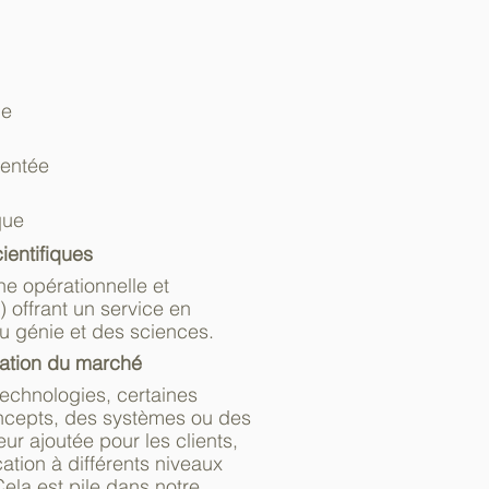
le
mentée
que
ientifiques
he opérationnelle et
IA) offrant un service en
u génie et des sciences.​
cation du marché
technologies, certaines
oncepts, des systèmes ou des
ur ajoutée pour les clients,
ation à différents niveaux
Cela est pile dans notre