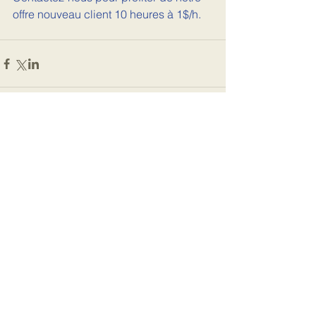
offre nouveau client 10 heures à 1$/h. 
Commentaires
Rédigez un commentaire...
Featured Posts